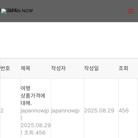
콘텐츠로
Mai
NOTICE
건너뛰기
Me
번호
제목
작성자
작성일
조회
여행
상품가격에
대해.
2
japannowjp
japannowjp
2025.08.29
456
|
2025.08.29
|
조회 456